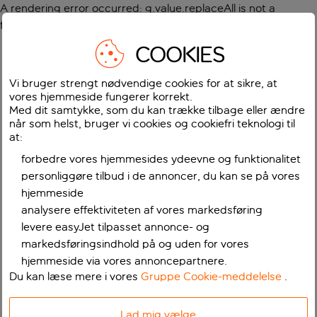
A rendering error occurred:
g.value.replaceAll is not a
function
.
COOKIES
Vi bruger strengt nødvendige cookies for at sikre, at
vores hjemmeside fungerer korrekt.
Med dit samtykke, som du kan trække tilbage eller ændre
når som helst, bruger vi cookies og cookiefri teknologi til
at:
forbedre vores hjemmesides ydeevne og funktionalitet
personliggøre tilbud i de annoncer, du kan se på vores
hjemmeside
analysere effektiviteten af vores markedsføring
levere easyJet tilpasset annonce- og
markedsføringsindhold på og uden for vores
hjemmeside via vores annoncepartnere.
Du kan læse mere i vores
Gruppe Cookie-meddelelse
.
Lad mig vælge