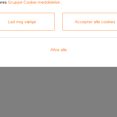
ores
Gruppe Cookie-meddelelse
.
Lad mig vælge
Accepter alle cookies
Afvis alle