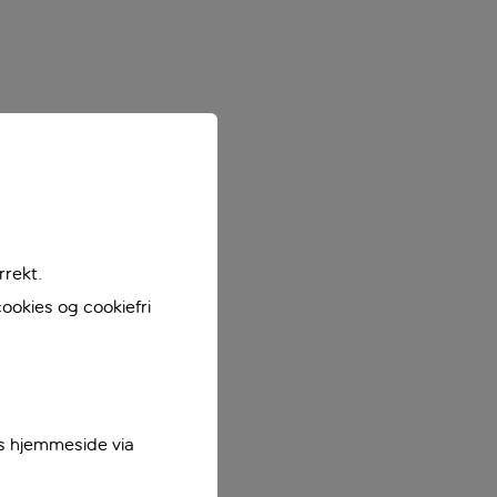
rrekt.
ookies og cookiefri
es hjemmeside via