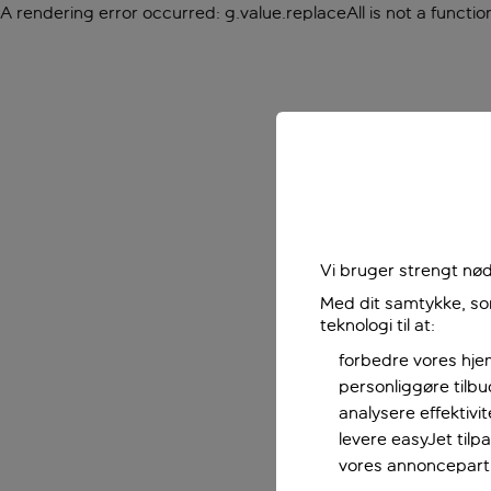
A rendering error occurred:
g.value.replaceAll is not a functio
Vi bruger strengt nød
Med dit samtykke, som
teknologi til at:
forbedre vores hje
personliggøre tilb
analysere effektivi
levere easyJet til
vores annoncepart