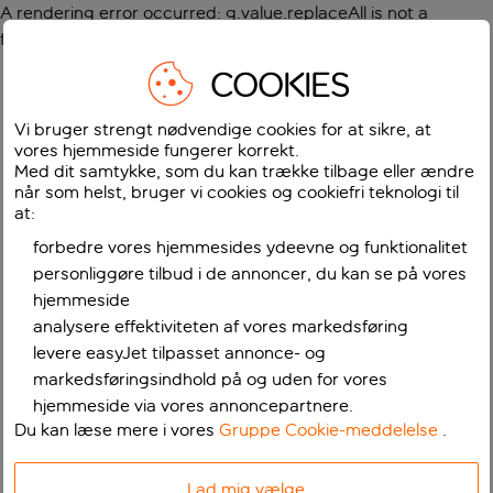
A rendering error occurred:
g.value.replaceAll is not a
function
.
COOKIES
Vi bruger strengt nødvendige cookies for at sikre, at
vores hjemmeside fungerer korrekt.
Med dit samtykke, som du kan trække tilbage eller ændre
når som helst, bruger vi cookies og cookiefri teknologi til
at:
forbedre vores hjemmesides ydeevne og funktionalitet
personliggøre tilbud i de annoncer, du kan se på vores
hjemmeside
analysere effektiviteten af vores markedsføring
levere easyJet tilpasset annonce- og
markedsføringsindhold på og uden for vores
hjemmeside via vores annoncepartnere.
Du kan læse mere i vores
Gruppe Cookie-meddelelse
.
Lad mig vælge