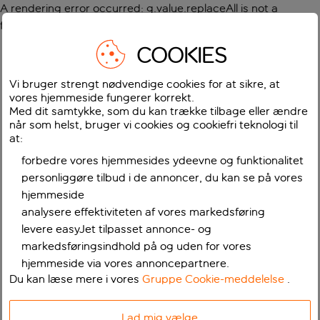
A rendering error occurred:
g.value.replaceAll is not a
function
.
COOKIES
Vi bruger strengt nødvendige cookies for at sikre, at
vores hjemmeside fungerer korrekt.
Med dit samtykke, som du kan trække tilbage eller ændre
når som helst, bruger vi cookies og cookiefri teknologi til
at:
forbedre vores hjemmesides ydeevne og funktionalitet
personliggøre tilbud i de annoncer, du kan se på vores
hjemmeside
analysere effektiviteten af vores markedsføring
levere easyJet tilpasset annonce- og
markedsføringsindhold på og uden for vores
hjemmeside via vores annoncepartnere.
Du kan læse mere i vores
Gruppe Cookie-meddelelse
.
Lad mig vælge