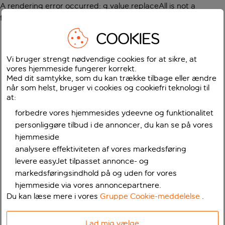
A rendering error occurred:
g.value.replaceAll is not a
function
.
COOKIES
Vi bruger strengt nødvendige cookies for at sikre, at
vores hjemmeside fungerer korrekt.
Med dit samtykke, som du kan trække tilbage eller ændre
når som helst, bruger vi cookies og cookiefri teknologi til
at:
forbedre vores hjemmesides ydeevne og funktionalitet
personliggøre tilbud i de annoncer, du kan se på vores
hjemmeside
analysere effektiviteten af vores markedsføring
levere easyJet tilpasset annonce- og
markedsføringsindhold på og uden for vores
hjemmeside via vores annoncepartnere.
Du kan læse mere i vores
Gruppe Cookie-meddelelse
.
Lad mig vælge