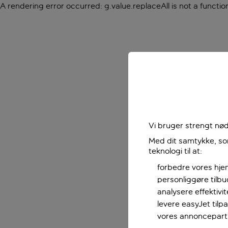
A rendering error occurred:
g.value.replaceAll is not a functio
Vi bruger strengt nød
Med dit samtykke, som
teknologi til at:
forbedre vores hje
personliggøre tilb
analysere effektivi
levere easyJet til
vores annoncepart