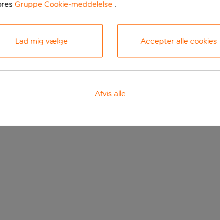
ores
Gruppe Cookie-meddelelse
.
Lad mig vælge
Accepter alle cookies
Afvis alle