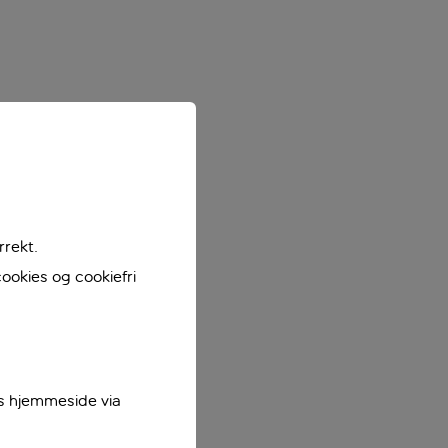
rrekt.
ookies og cookiefri
es hjemmeside via