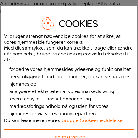
A rendering error occurred:
g.value.replaceAll is not a
function
.
COOKIES
Vi bruger strengt nødvendige cookies for at sikre, at
vores hjemmeside fungerer korrekt.
Med dit samtykke, som du kan trække tilbage eller ændre
når som helst, bruger vi cookies og cookiefri teknologi til
at:
forbedre vores hjemmesides ydeevne og funktionalitet
personliggøre tilbud i de annoncer, du kan se på vores
hjemmeside
analysere effektiviteten af vores markedsføring
levere easyJet tilpasset annonce- og
markedsføringsindhold på og uden for vores
hjemmeside via vores annoncepartnere.
Du kan læse mere i vores
Gruppe Cookie-meddelelse
.
Lad mig vælge