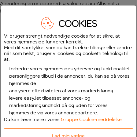
A rendering error occurred:
g.value.replaceAll is not a
function
.
COOKIES
Vi bruger strengt nødvendige cookies for at sikre, at
vores hjemmeside fungerer korrekt.
Med dit samtykke, som du kan trække tilbage eller ændre
når som helst, bruger vi cookies og cookiefri teknologi til
at:
forbedre vores hjemmesides ydeevne og funktionalitet
personliggøre tilbud i de annoncer, du kan se på vores
hjemmeside
analysere effektiviteten af vores markedsføring
levere easyJet tilpasset annonce- og
markedsføringsindhold på og uden for vores
hjemmeside via vores annoncepartnere.
Du kan læse mere i vores
Gruppe Cookie-meddelelse
.
Lad mig vælge