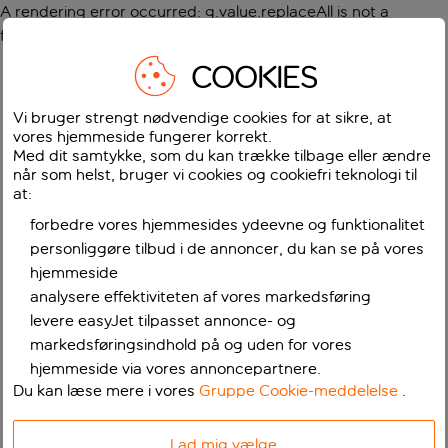
A rendering error occurred:
g.value.replaceAll is not a
function
.
COOKIES
Vi bruger strengt nødvendige cookies for at sikre, at
vores hjemmeside fungerer korrekt.
Med dit samtykke, som du kan trække tilbage eller ændre
når som helst, bruger vi cookies og cookiefri teknologi til
at:
forbedre vores hjemmesides ydeevne og funktionalitet
personliggøre tilbud i de annoncer, du kan se på vores
hjemmeside
analysere effektiviteten af vores markedsføring
levere easyJet tilpasset annonce- og
markedsføringsindhold på og uden for vores
hjemmeside via vores annoncepartnere.
Du kan læse mere i vores
Gruppe Cookie-meddelelse
.
Lad mig vælge