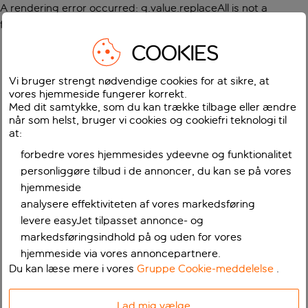
A rendering error occurred:
g.value.replaceAll is not a
function
.
COOKIES
Vi bruger strengt nødvendige cookies for at sikre, at
vores hjemmeside fungerer korrekt.
Med dit samtykke, som du kan trække tilbage eller ændre
når som helst, bruger vi cookies og cookiefri teknologi til
at:
forbedre vores hjemmesides ydeevne og funktionalitet
personliggøre tilbud i de annoncer, du kan se på vores
hjemmeside
analysere effektiviteten af vores markedsføring
levere easyJet tilpasset annonce- og
markedsføringsindhold på og uden for vores
hjemmeside via vores annoncepartnere.
Du kan læse mere i vores
Gruppe Cookie-meddelelse
.
Lad mig vælge