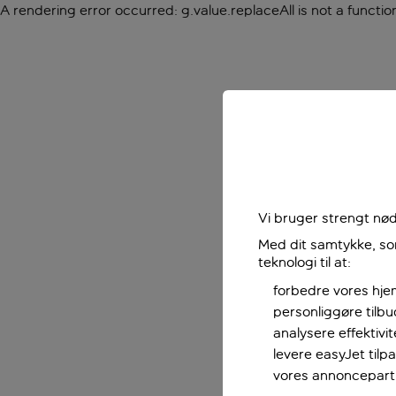
A rendering error occurred:
g.value.replaceAll is not a functio
Vi bruger strengt nød
Med dit samtykke, som
teknologi til at:
forbedre vores hje
personliggøre tilb
analysere effektivi
levere easyJet til
vores annoncepart