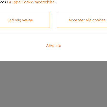
ores
Gruppe Cookie-meddelelse
.
Lad mig vælge
Accepter alle cookies
Afvis alle