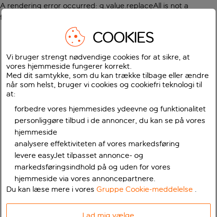
A rendering error occurred:
g.value.replaceAll is not a
function
.
COOKIES
Vi bruger strengt nødvendige cookies for at sikre, at
vores hjemmeside fungerer korrekt.
Med dit samtykke, som du kan trække tilbage eller ændre
når som helst, bruger vi cookies og cookiefri teknologi til
at:
forbedre vores hjemmesides ydeevne og funktionalitet
personliggøre tilbud i de annoncer, du kan se på vores
hjemmeside
analysere effektiviteten af vores markedsføring
levere easyJet tilpasset annonce- og
markedsføringsindhold på og uden for vores
hjemmeside via vores annoncepartnere.
Du kan læse mere i vores
Gruppe Cookie-meddelelse
.
Lad mig vælge