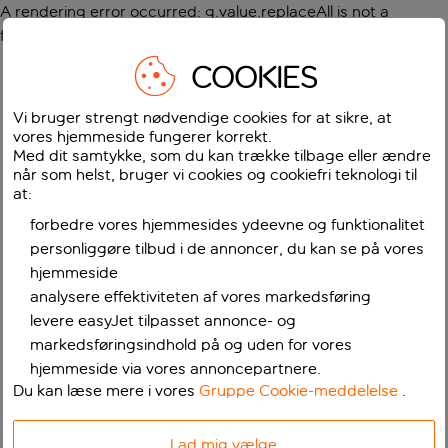
A rendering error occurred:
g.value.replaceAll is not a
function
.
COOKIES
Vi bruger strengt nødvendige cookies for at sikre, at
vores hjemmeside fungerer korrekt.
Med dit samtykke, som du kan trække tilbage eller ændre
når som helst, bruger vi cookies og cookiefri teknologi til
at:
forbedre vores hjemmesides ydeevne og funktionalitet
personliggøre tilbud i de annoncer, du kan se på vores
hjemmeside
analysere effektiviteten af vores markedsføring
levere easyJet tilpasset annonce- og
markedsføringsindhold på og uden for vores
hjemmeside via vores annoncepartnere.
Du kan læse mere i vores
Gruppe Cookie-meddelelse
.
Lad mig vælge