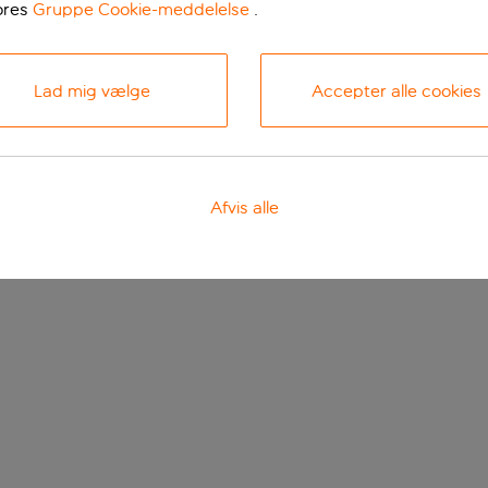
ores
Gruppe Cookie-meddelelse
.
Lad mig vælge
Accepter alle cookies
Afvis alle