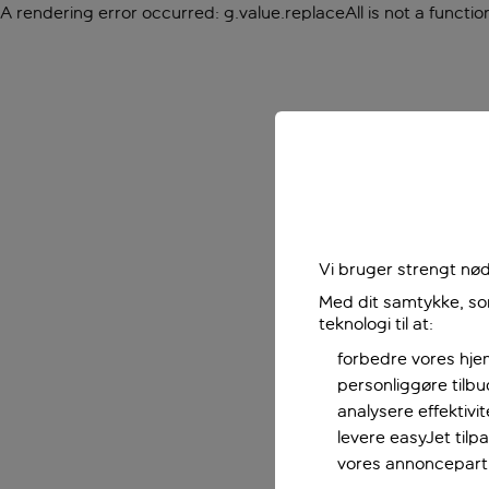
A rendering error occurred:
g.value.replaceAll is not a functio
Vi bruger strengt nød
Med dit samtykke, som
teknologi til at:
forbedre vores hje
personliggøre tilb
analysere effektivi
levere easyJet til
vores annoncepart