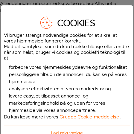
A rendering error occurred:
g.value.replaceAll is not a
function
.
COOKIES
Vi bruger strengt nødvendige cookies for at sikre, at
vores hjemmeside fungerer korrekt.
Med dit samtykke, som du kan trække tilbage eller ændre
når som helst, bruger vi cookies og cookiefri teknologi til
at:
forbedre vores hjemmesides ydeevne og funktionalitet
personliggøre tilbud i de annoncer, du kan se på vores
hjemmeside
analysere effektiviteten af vores markedsføring
levere easyJet tilpasset annonce- og
markedsføringsindhold på og uden for vores
hjemmeside via vores annoncepartnere.
Du kan læse mere i vores
Gruppe Cookie-meddelelse
.
Lad mig vælge