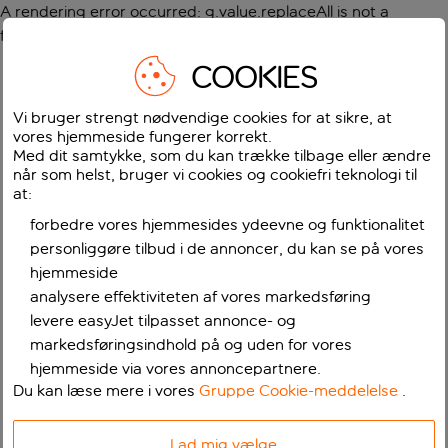
A rendering error occurred:
g.value.replaceAll is not a
function
.
COOKIES
Vi bruger strengt nødvendige cookies for at sikre, at
vores hjemmeside fungerer korrekt.
Med dit samtykke, som du kan trække tilbage eller ændre
når som helst, bruger vi cookies og cookiefri teknologi til
at:
forbedre vores hjemmesides ydeevne og funktionalitet
personliggøre tilbud i de annoncer, du kan se på vores
hjemmeside
analysere effektiviteten af vores markedsføring
levere easyJet tilpasset annonce- og
markedsføringsindhold på og uden for vores
hjemmeside via vores annoncepartnere.
Du kan læse mere i vores
Gruppe Cookie-meddelelse
.
Lad mig vælge