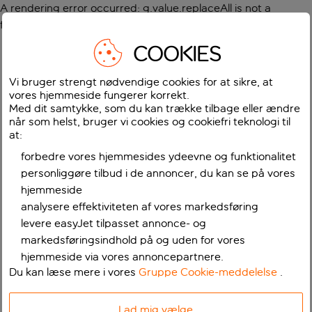
A rendering error occurred:
g.value.replaceAll is not a
function
.
COOKIES
Vi bruger strengt nødvendige cookies for at sikre, at
vores hjemmeside fungerer korrekt.
Med dit samtykke, som du kan trække tilbage eller ændre
når som helst, bruger vi cookies og cookiefri teknologi til
at:
forbedre vores hjemmesides ydeevne og funktionalitet
personliggøre tilbud i de annoncer, du kan se på vores
hjemmeside
analysere effektiviteten af vores markedsføring
levere easyJet tilpasset annonce- og
markedsføringsindhold på og uden for vores
hjemmeside via vores annoncepartnere.
Du kan læse mere i vores
Gruppe Cookie-meddelelse
.
Lad mig vælge