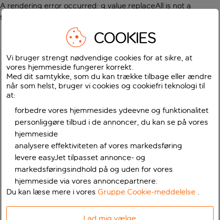
A rendering error occurred:
g.value.replaceAll is not a
function
.
COOKIES
Vi bruger strengt nødvendige cookies for at sikre, at
vores hjemmeside fungerer korrekt.
Med dit samtykke, som du kan trække tilbage eller ændre
når som helst, bruger vi cookies og cookiefri teknologi til
at:
forbedre vores hjemmesides ydeevne og funktionalitet
personliggøre tilbud i de annoncer, du kan se på vores
hjemmeside
analysere effektiviteten af vores markedsføring
levere easyJet tilpasset annonce- og
markedsføringsindhold på og uden for vores
hjemmeside via vores annoncepartnere.
Du kan læse mere i vores
Gruppe Cookie-meddelelse
.
Lad mig vælge