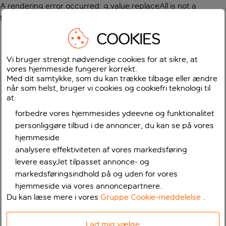
A rendering error occurred:
g.value.replaceAll is not a
function
.
COOKIES
Vi bruger strengt nødvendige cookies for at sikre, at
vores hjemmeside fungerer korrekt.
Med dit samtykke, som du kan trække tilbage eller ændre
når som helst, bruger vi cookies og cookiefri teknologi til
at:
forbedre vores hjemmesides ydeevne og funktionalitet
personliggøre tilbud i de annoncer, du kan se på vores
hjemmeside
analysere effektiviteten af vores markedsføring
levere easyJet tilpasset annonce- og
markedsføringsindhold på og uden for vores
hjemmeside via vores annoncepartnere.
Du kan læse mere i vores
Gruppe Cookie-meddelelse
.
Lad mig vælge