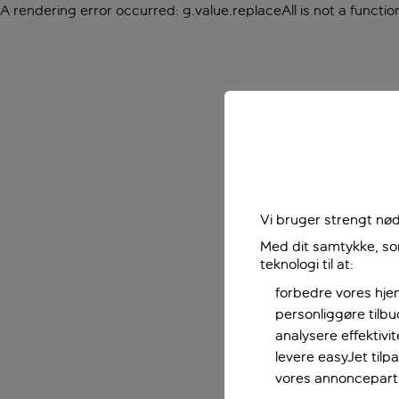
A rendering error occurred:
g.value.replaceAll is not a functio
Vi bruger strengt nød
Med dit samtykke, som
teknologi til at:
forbedre vores hje
personliggøre tilb
analysere effektivi
levere easyJet til
vores annoncepart