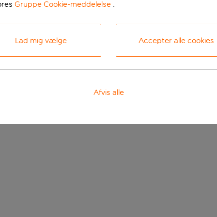
ores
Gruppe Cookie-meddelelse
.
Lad mig vælge
Accepter alle cookies
Afvis alle