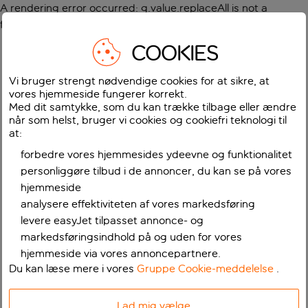
A rendering error occurred:
g.value.replaceAll is not a
function
.
COOKIES
Vi bruger strengt nødvendige cookies for at sikre, at
vores hjemmeside fungerer korrekt.
Med dit samtykke, som du kan trække tilbage eller ændre
når som helst, bruger vi cookies og cookiefri teknologi til
at:
forbedre vores hjemmesides ydeevne og funktionalitet
personliggøre tilbud i de annoncer, du kan se på vores
hjemmeside
analysere effektiviteten af vores markedsføring
levere easyJet tilpasset annonce- og
markedsføringsindhold på og uden for vores
hjemmeside via vores annoncepartnere.
Du kan læse mere i vores
Gruppe Cookie-meddelelse
.
Lad mig vælge