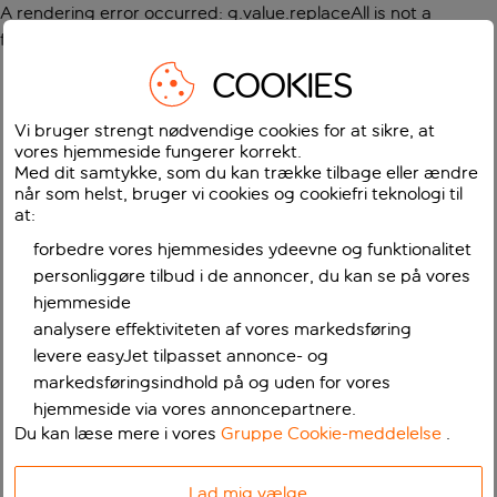
A rendering error occurred:
g.value.replaceAll is not a
function
.
COOKIES
Vi bruger strengt nødvendige cookies for at sikre, at
vores hjemmeside fungerer korrekt.
Med dit samtykke, som du kan trække tilbage eller ændre
når som helst, bruger vi cookies og cookiefri teknologi til
at:
forbedre vores hjemmesides ydeevne og funktionalitet
personliggøre tilbud i de annoncer, du kan se på vores
hjemmeside
analysere effektiviteten af vores markedsføring
levere easyJet tilpasset annonce- og
markedsføringsindhold på og uden for vores
hjemmeside via vores annoncepartnere.
Du kan læse mere i vores
Gruppe Cookie-meddelelse
.
Lad mig vælge