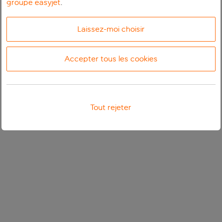
groupe easyjet
.
Laissez-moi choisir
Accepter tous les cookies
Tout rejeter