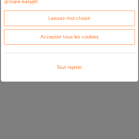
groupe easyjet
.
Laissez-moi choisir
Accepter tous les cookies
Tout rejeter