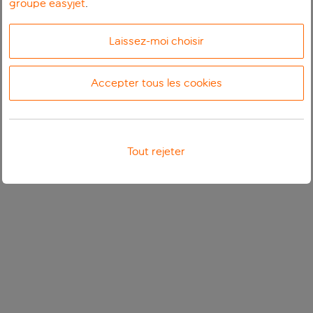
groupe easyjet
.
Laissez-moi choisir
Accepter tous les cookies
Tout rejeter