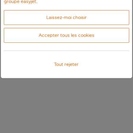
groupe easyjet
.
Laissez-moi choisir
Accepter tous les cookies
Tout rejeter