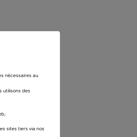
ies nécessaires au
 utilisons des
eb;
s sites tiers via nos