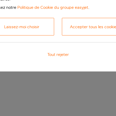
isez notre
Politique de Cookie du groupe easyjet
.
Laissez-moi choisir
Accepter tous les cooki
Tout rejeter