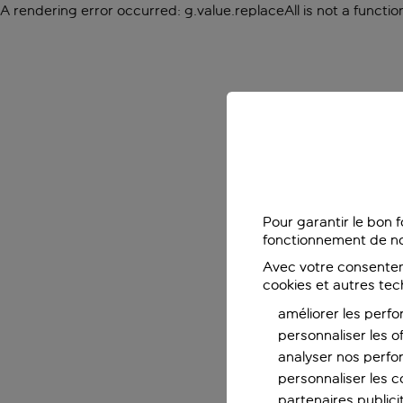
A rendering error occurred:
g.value.replaceAll is not a functio
Pour garantir le bon 
fonctionnement de no
Avec votre consentem
cookies et autres tec
améliorer les perfo
personnaliser les o
analyser nos perf
personnaliser les co
partenaires publicit