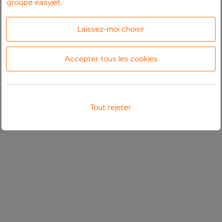
groupe easyjet
.
Laissez-moi choisir
Accepter tous les cookies
Tout rejeter