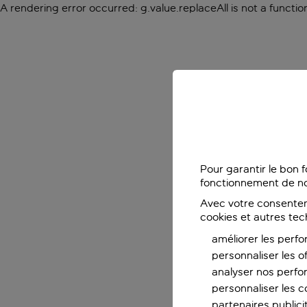
A rendering error occurred:
g.value.replaceAll is not a functio
Pour garantir le bon 
fonctionnement de no
Avec votre consentem
cookies et autres tec
améliorer les perfo
personnaliser les o
analyser nos perf
personnaliser les co
partenaires publicit