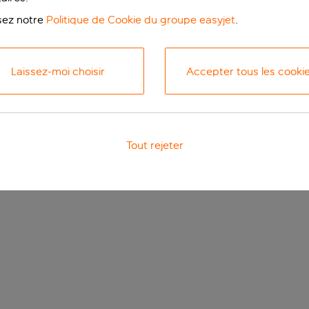
isez notre
Politique de Cookie du groupe easyjet
.
Laissez-moi choisir
Accepter tous les cooki
Tout rejeter