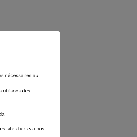
ies nécessaires au
 utilisons des
eb;
s sites tiers via nos