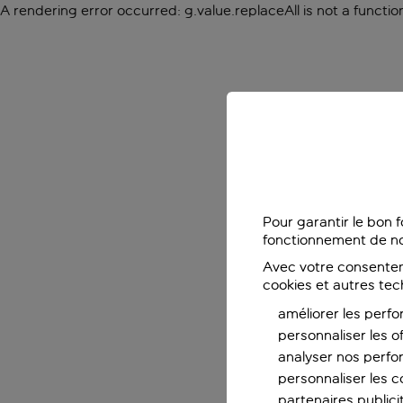
A rendering error occurred:
g.value.replaceAll is not a functio
Pour garantir le bon 
fonctionnement de no
Avec votre consentem
cookies et autres tec
améliorer les perfo
personnaliser les o
analyser nos perf
personnaliser les co
partenaires publicit