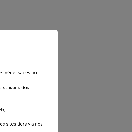
ies nécessaires au
 utilisons des
eb;
s sites tiers via nos