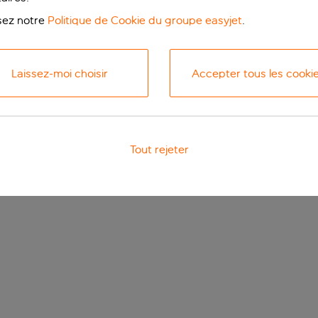
isez notre
Politique de Cookie du groupe easyjet
.
Laissez-moi choisir
Accepter tous les cooki
Tout rejeter