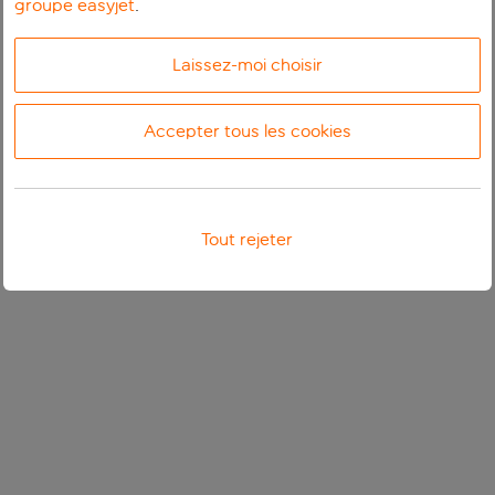
groupe easyjet
.
Laissez-moi choisir
Accepter tous les cookies
Tout rejeter