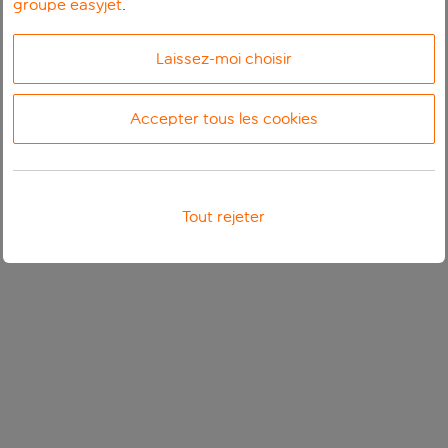
groupe easyjet
.
Laissez-moi choisir
Accepter tous les cookies
Tout rejeter