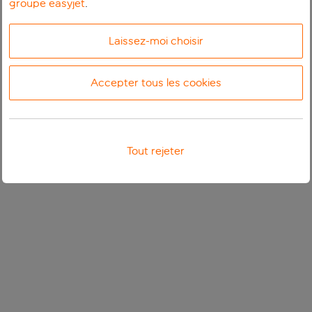
groupe easyjet
.
Laissez-moi choisir
Accepter tous les cookies
Tout rejeter