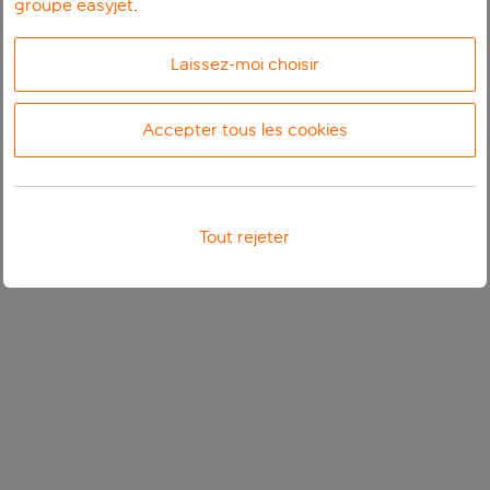
groupe easyjet
.
Laissez-moi choisir
Accepter tous les cookies
Tout rejeter