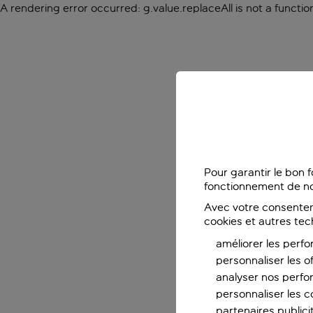
A rendering error occurred:
g.value.replaceAll is not a functio
Pour garantir le bon 
fonctionnement de no
Avec votre consentem
cookies et autres tec
améliorer les perfo
personnaliser les o
analyser nos perf
personnaliser les co
partenaires publicit