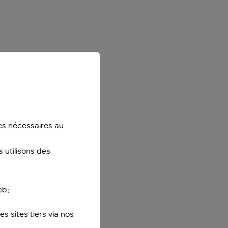
ies nécessaires au
 utilisons des
eb;
s sites tiers via nos