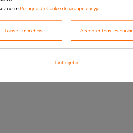
isez notre
Politique de Cookie du groupe easyjet
.
Laissez-moi choisir
Accepter tous les cooki
Tout rejeter