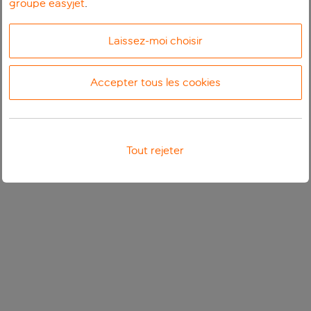
groupe easyjet
.
Laissez-moi choisir
Accepter tous les cookies
Tout rejeter