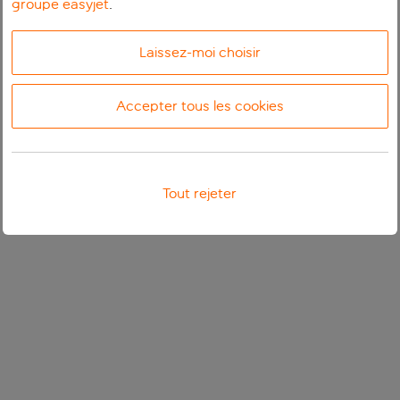
groupe easyjet
.
Laissez-moi choisir
Accepter tous les cookies
Tout rejeter