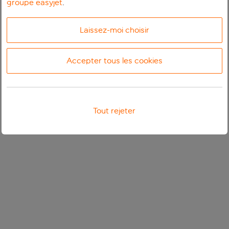
groupe easyjet
.
Laissez-moi choisir
Accepter tous les cookies
Tout rejeter