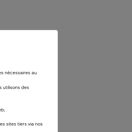
ies nécessaires au
 utilisons des
eb;
s sites tiers via nos