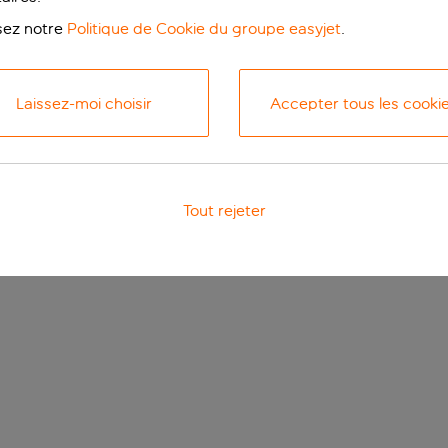
isez notre
Politique de Cookie du groupe easyjet
.
Laissez-moi choisir
Accepter tous les cooki
Tout rejeter