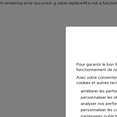
A rendering error occurred:
g.value.replaceAll is not a functio
Pour garantir le bon 
fonctionnement de no
Avec votre consentem
cookies et autres tec
améliorer les perfo
personnaliser les o
analyser nos perf
personnaliser les co
partenaires publicit