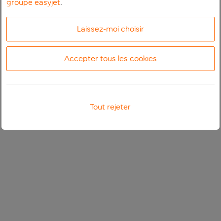
groupe easyjet
.
Laissez-moi choisir
Accepter tous les cookies
Tout rejeter