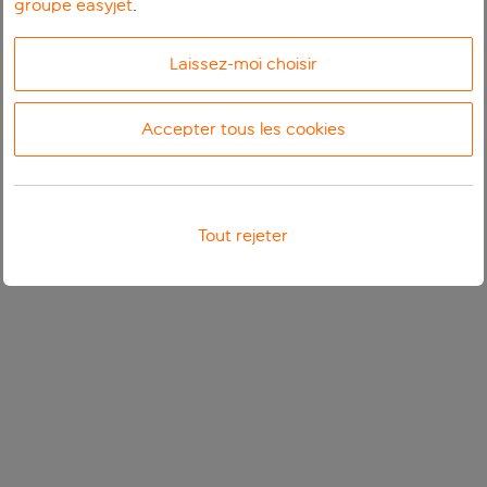
groupe easyjet
.
Laissez-moi choisir
Accepter tous les cookies
Tout rejeter