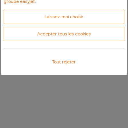
groupe easyjet
.
Laissez-moi choisir
Accepter tous les cookies
Tout rejeter