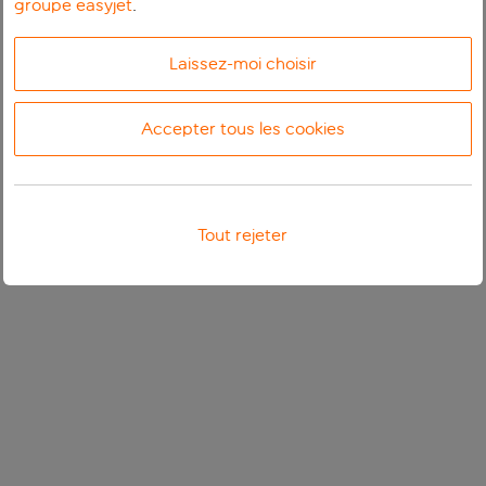
groupe easyjet
.
Laissez-moi choisir
Accepter tous les cookies
Tout rejeter