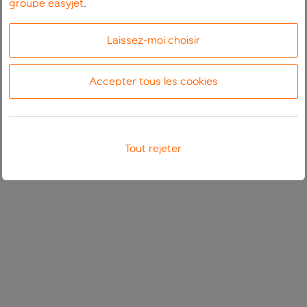
groupe easyjet
.
Laissez-moi choisir
Accepter tous les cookies
Tout rejeter