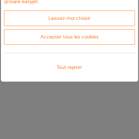
groupe easyjet
.
Laissez-moi choisir
Accepter tous les cookies
Tout rejeter