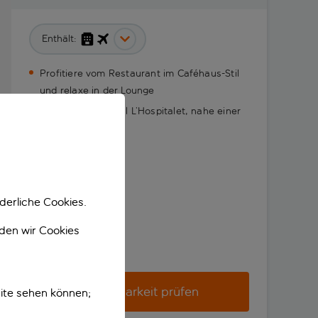
Enthält:
Profitiere vom Restaurant im Caféhaus-Stil
und relaxe in der Lounge
Wohne im Stadtteil L’Hospitalet, nahe einer
U-Bahn-Station
derliche Cookies.
nden wir Cookies
Verfügbarkeit prüfen
ite sehen können;