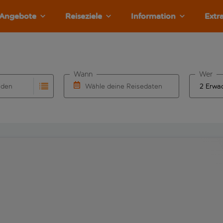
Angebote
Reiseziele
Information
Extr
Wann
Wer
nden
Wähle deine Reisedaten
llständigung. Wenn für den Herkunftsflughafen automatisch v
Eingabe für die automatische Vervollständigung. Wenn für den
W&auml;hle ein Ab- und R&uuml;ckflugdatu