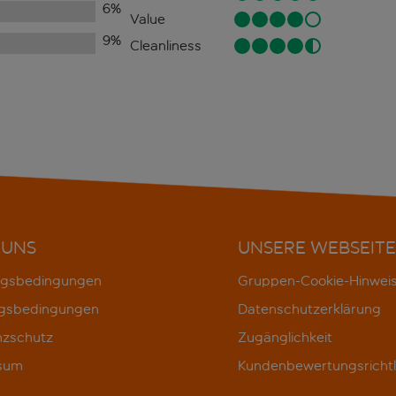
6
%
Value
9
%
Cleanliness
 UNS
UNSERE WEBSEITE
gsbedingungen
Gruppen-Cookie-Hinwei
gsbedingungen
Datenschutzerklärung
nzschutz
Zugänglichkeit
sum
Kundenbewertungsrichtl