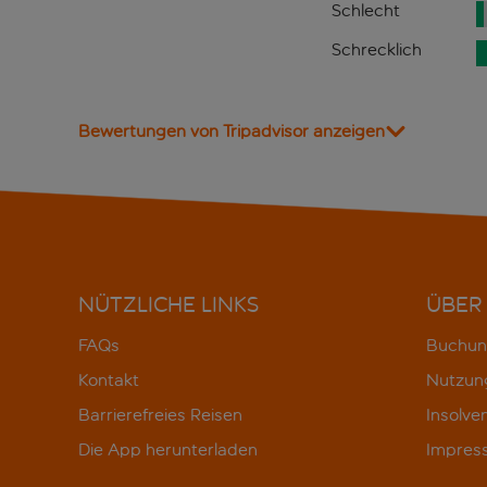
Schlecht
Schrecklich
Bewertungen von Tripadvisor anzeigen
NÜTZLICHE LINKS
ÜBER
FAQs
Buchun
Kontakt
Nutzun
Barrierefreies Reisen
Insolve
Die App herunterladen
Impres