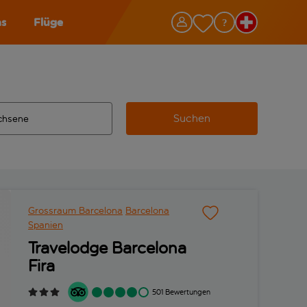
as
Flüge
Suchen
ervollständigte Ergebnisse verfügbar sind, verwende die Tabu
 Zielflughafen automatisch vervollständigte Ergebnisse verfü
m aus.
Grossraum Barcelona
Barcelona
Spanien
Travelodge Barcelona
Fira
501 Bewertungen