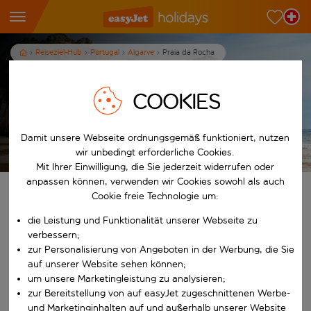
Reiseziel-Hub
Portugal
Algarve
Praia da Rocha
Ferien in Praia da Rocha
COOKIES
7
Nächte
p.P. ab
Damit unsere Webseite ordnungsgemäß funktioniert, nutzen
Ferien anzeigen
Es gelten die AGB
wir unbedingt erforderliche Cookies.
Mit Ihrer Einwilligung, die Sie jederzeit widerrufen oder
anpassen können, verwenden wir Cookies sowohl als auch
Finde deine perfekten Ferien
Cookie freie Technologie um:
die Leistung und Funktionalität unserer Webseite zu
Ab
verbessern;
zur Personalisierung von Angeboten in der Werbung, die Sie
auf unserer Website sehen können;
Beginne mit der Eingabe für die automatische Vervollständigung. W
Nach
um unsere Marketingleistung zu analysieren;
zur Bereitstellung von auf easyJet zugeschnittenen Werbe-
und Marketinginhalten auf und außerhalb unserer Website