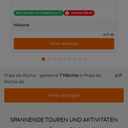
Jetzt buchen mit Anzahlung p.P.
inklusive Rabatt
J
Inklusive
In
p.P. ab
Ferien anzeigen
Praia da Rocha - geniesse
7 Nächte
in Praia da
p.P. 
Rocha ab
Ferien anzeigen
SPANNENDE TOUREN UND AKTIVITÄTEN