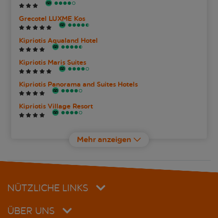
Grecotel LUXME Kos
Kipriotis Aqualand Hotel
Kipriotis Maris Suites
Kipriotis Panorama and Suites Hotels
Kipriotis Village Resort
Mitsis Ramira
Mehr anzeigen
Natura Park Village Hotel & Spa
Platanista Hotel
NÜTZLICHE LINKS
ÜBER UNS