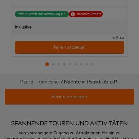
Jetzt buchen mit Anzahlung p.P.
inklusive Rabatt
J
Inklusive
In
p.P. ab
Ferien anzeigen
Psalidi - geniesse
7 Nächte
in Psalidi ab
p.P. 
Ferien anzeigen
SPANNENDE TOUREN UND AKTIVITÄTEN
Von vorrangigem Zugang zu Attraktionen bis hin zu
Tagesausflügen zu historischen Stätten - hier sind die Aktivitäten,