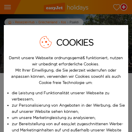
Reiseziel-Hub
Griechenland
Kos
Psalidi
Ferien in Psalidi
COOKIES
7
Nächte
p.P. ab
Damit unsere Webseite ordnungsgemäß funktioniert, nutzen
Ferien anzeigen
wir unbedingt erforderliche Cookies.
Es gelten die AGB
Mit Ihrer Einwilligung, die Sie jederzeit widerrufen oder
anpassen können, verwenden wir Cookies sowohl als auch
Finde deine perfekten Ferien
Cookie freie Technologie um:
die Leistung und Funktionalität unserer Webseite zu
Ab
verbessern;
zur Personalisierung von Angeboten in der Werbung, die Sie
auf unserer Website sehen können;
Beginne mit der Eingabe für die automatische Vervollständigung. W
Nach
um unsere Marketingleistung zu analysieren;
zur Bereitstellung von auf easyJet zugeschnittenen Werbe-
und Marketinginhalten auf und außerhalb unserer Website