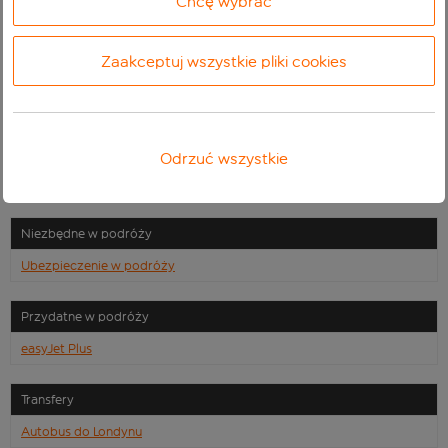
Chcę wybrać
easyJet Spirit
Informacje o firmie
Zaakceptuj wszystkie pliki cookies
Kariera
Unicef
Hotele
Odrzuć wszystkie
Booking.com
Niezbędne w podróży
Ubezpieczenie w podróży
Przydatne w podróży
easyJet Plus
Transfery
Autobus do Londynu