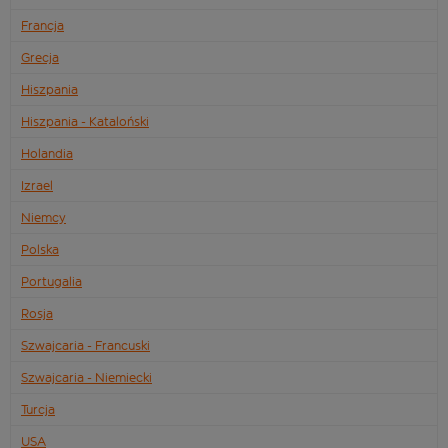
Francja
Grecja
Hiszpania
Hiszpania - Kataloński
Holandia
Izrael
Niemcy
Polska
Portugalia
Rosja
Szwajcaria - Francuski
Szwajcaria - Niemiecki
Turcja
USA