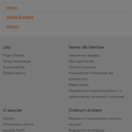
Węgry
Wielka Brytania
Włochy
Loty
Serwis dla klientów
Flight Tracker
Ułatwienia dostępu
Twoje rezerwacje
Obsługa klienta
Sustainability
Centrum pomocy
Dokąd latamy
Najświeższe informacje dla
podróżnych
Mapa strony
Pasażerowie niepełnosprawni i o
ograniczonej sprawności ruchowej
O easyJet
Drobnym drukiem
Kariera
Regulamin korzystania z serwisu
Informacje o firmie
easyJet
easyJet Spirit
Regulamin dystrybucji