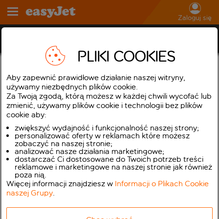
Zaloguj się
Mapa strony
PLIKI COOKIES
Informacje o locie i podróży
Aby zapewnić prawidłowe działanie naszej witryny,
używamy niezbędnych plików cookie.
Flight Tracker
Za Twoją zgodą, którą możesz w każdej chwili wycofać lub
Mapa rejsów
zmienić, używamy plików cookie i technologii bez plików
cookie aby:
Najświeższe informacje o podróży
zwiększyć wydajność i funkcjonalność naszej strony;
Rozkład lotów daty wydania
personalizować oferty w reklamach które możesz
zobaczyć na naszej stronie;
Wyszukiwarka tanich biletów
analizować nasze działania marketingowe;
dostarczać Ci dostosowane do Twoich potrzeb treści
Zainspiruj mnie
reklamowe i marketingowe na naszej stronie jak również
poza nią.
Zarejestruj konto
Więcej informacji znajdziesz w
Informacji o Plikach Cookie
naszej Grupy
.
O easyJet