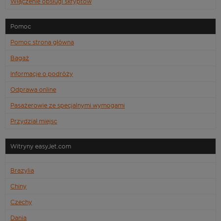
Włączenie obsługi skryptów
Pomoc
Pomoc strona główna
Bagaż
Informacje o podróży
Odprawa online
Pasażerowie ze specjalnymi wymogami
Przydział miejsc
Witryny easyJet.com
Brazylia
Chiny
Czechy
Dania