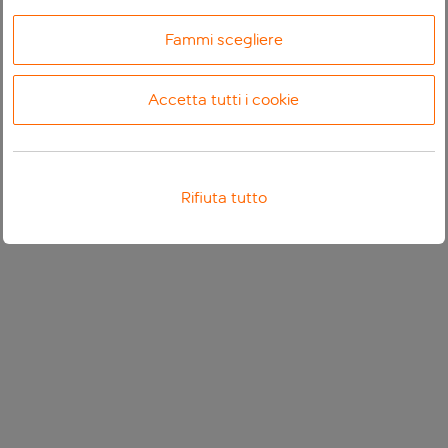
Fammi scegliere
Accetta tutti i cookie
Rifiuta tutto